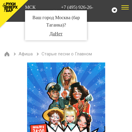
МСК
+7 (495) 926-26-
Таганка
10
Ваш город Москва (бар
Таганка)?
Да
Нет
Афиша
Старые песни о Главном