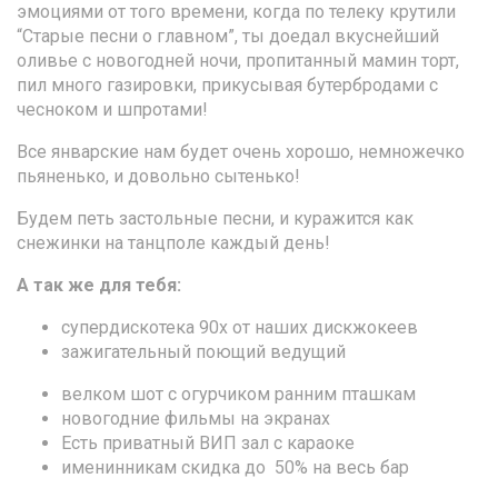
эмоциями от того времени, когда по телеку крутили
“Старые песни о главном”, ты доедал вкуснейший
оливье с новогодней ночи, пропитанный мамин торт,
пил много газировки, прикусывая бутербродами с
чесноком и шпротами!
Все январские нам будет очень хорошо, немножечко
пьяненько, и довольно сытенько!
Будем петь застольные песни, и куражится как
снежинки на танцполе каждый день!
А так же для тебя:
супердискотека 90х от наших дискжокеев
зажигательный поющий ведущий
велком шот с огурчиком ранним пташкам
новогодние фильмы на экранах
Есть приватный ВИП зал с караоке
именинникам скидка до 50% на весь бар